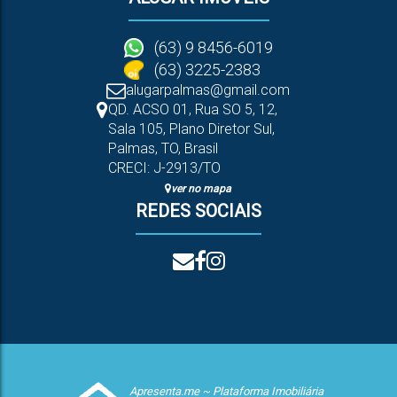
(63) 9 8456-6019
(63) 3225-2383
alugarpalmas@gmail.com
QD. ACSO 01, Rua SO 5
,
12
,
Sala 105
,
Plano Diretor Sul
,
Palmas
,
TO
,
Brasil
CRECI: J-2913/TO
ver no mapa
REDES SOCIAIS
Apresenta.me ~ Plataforma Imobiliária