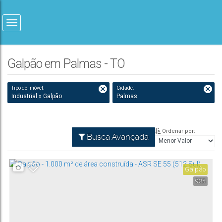
Galpão em Palmas - TO
Tipo de Imóvel:
Cidade:
Industrial » Galpão
Palmas
Ordenar por:
Busca Avançada
Galpão
935