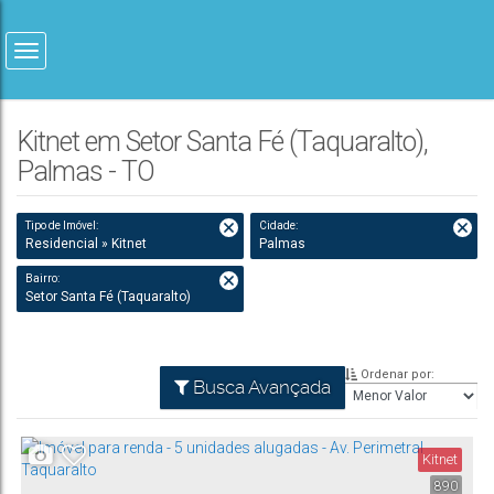
Kitnet em Setor Santa Fé (Taquaralto),
Palmas - TO
Tipo de Imóvel:
Cidade:
Residencial » Kitnet
Palmas
Bairro:
Setor Santa Fé (Taquaralto)
Ordenar por:
Busca Avançada
Kitnet
890