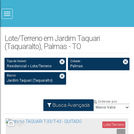
Lote/Terreno em Jardim Taquari
(Taquaralto), Palmas - TO
Tipo de Imóvel:
Cidade:
Residencial » Lote/Terreno
Palmas
Bairro:
Jardim Taquari (Taquaralto)
Ordenar por:
Busca Avançada
Lote/Terreno
621