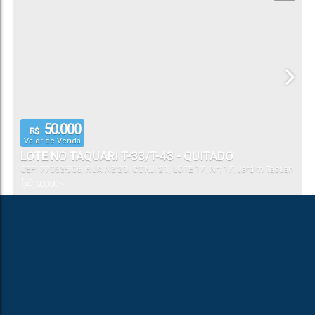
50.000
R$
Valor de Venda
LOTE NO TAQUARI T-33/T-43 - QUITADO
CEP: 77063-506
,
RUA NS 20, CONJ. 21, LOTE 17
,
N°:
17
,
Jardim Taquari
(Taquaralto)
,
Palmas
,
Tocantins
,
Brasil
300
.00
~
3000
.00
m²
Total: