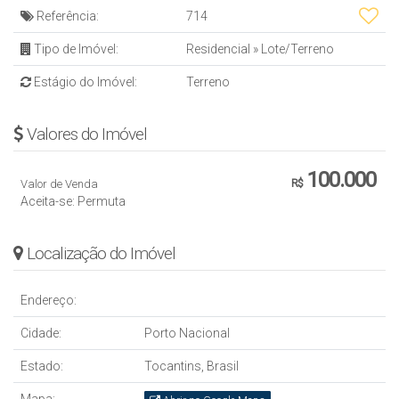
Referência:
714
VALOR
Tipo de Imóvel:
Residencial
»
Lote/Terreno
💰
R$ 100.000,00 cada lote
Estágio do Imóvel:
Terreno
📌 Estuda
propostas e permutas
Valores do Imóvel
☎️Para mais detalhes entrar em contato:
(63) 3225-2383
100.000
(63) 98456-6019
Valor de Venda
R$
Aceita-se: Permuta
Alugar Imóveis
Creci/TO J2913
Localização do Imóvel
Endereço:
Cidade:
Porto Nacional
Estado:
Tocantins, Brasil