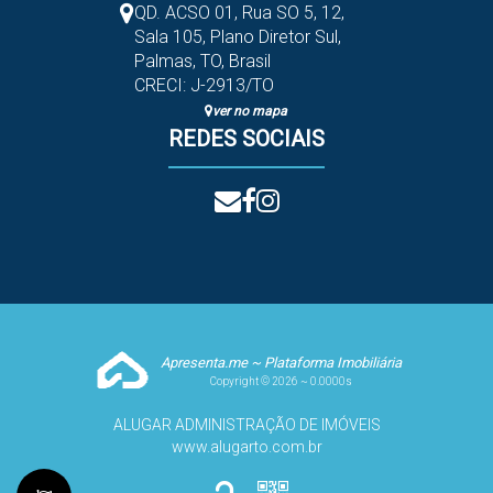
QD. ACSO 01, Rua SO 5
,
12
,
Sala 105
,
Plano Diretor Sul
,
Palmas
,
TO
,
Brasil
CRECI: J-2913/TO
ver no mapa
REDES SOCIAIS
Apresenta.me ~ Plataforma Imobiliária
Copyright © 2026 ~ 0.0000s
ALUGAR ADMINISTRAÇÃO DE IMÓVEIS
www.alugarto.com.br