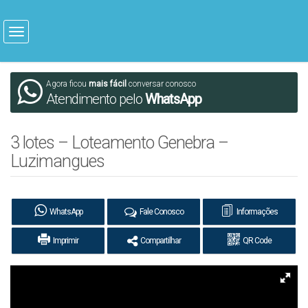
Agora ficou
mais fácil
conversar conosco
Atendimento pelo
WhatsApp
3 lotes – Loteamento Genebra –
Luzimangues
WhatsApp
Fale Conosco
Informações
Imprimir
Compartilhar
QR Code