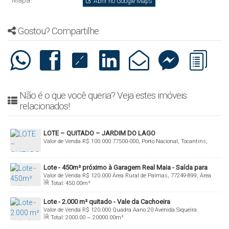
Mapa:
Abrir no Google Maps
Gostou? Compartilhe
Não é o que você queria? Veja estes imóveis
relacionados!
LOTE – QUITADO – JARDIM DO LAGO
Valor de Venda
R$
100.000
77500-000, Porto Nacional, Tocantins,
Brasil
Lote - 450m² próximo à Garagem Real Maia - Saída para
Valor de Venda
R$
120.000
Área Rural de Palmas, 77249-899, Área
Aparecida de Rio Negro
Total:
450
.00
m²
Rural de Palmas, Palmas, Tocantins, Brasil
Lote - 2.000 m² quitado - Vale da Cachoeira
Valor de Venda
R$
120.000
Quadra Aano 20 Avenida Siqueira
Total:
2000
.00
~ 20000
.00
m²
Campos, 77001-970, Plano Diretor Norte, Palmas, Tocantins, Brasil