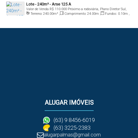
Lote - 240m² - Arse 125 A
Valor de Venda
R$
110.000
Próximo a rodoviária, Plano Diretor Sul,
Terreno:
240
.00
m²
,
Comprimento:
24
.00
m
,
Fundos:
0
.10
m
,
Palmas, Tocantins, Brasil
Frente:
0
.10
m
,
Lado Direito:
24
.00
m
,
Lado Esquerdo:
24
.00
m
ALUGAR IMÓVEIS
(63) 9 8456-6019
(63) 3225-2383
alugarpalmas@gmail.com