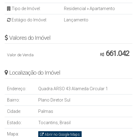
Próximo à Havan, Aldeia Mall, HGP, Corpo de Bombeiros, PM e
Tipo de Imóvel:
Residencial
»
Apartamento
Orla 14
Estágio do Imóvel:
Lançamento
CONTATO
Valores do Imóvel
☎ Para mais detalhes entrar em contato:
(63) 3225-2383
661.042
Alugar Imóveis
Valor de Venda
R$
Creci/TO J291
Localização do Imóvel
Endereço:
Quadra ARSO 43 Alameda Circular 1
Bairro:
Plano Diretor Sul
Cidade:
Palmas
Estado:
Tocantins, Brasil
Mapa:
Abrir no Google Maps