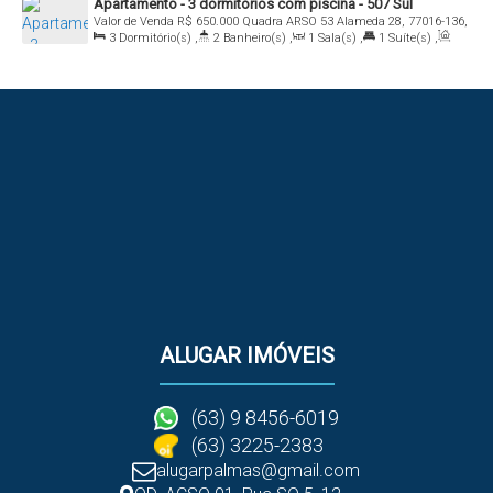
Apartamento - 3 dormitórios com piscina - 507 Sul
Valor de Venda
R$
650.000
Quadra ARSO 53 Alameda 28, 77016-136,
3
Dormitório(s)
,
2
Banheiro(s)
,
1
Sala(s)
,
1
Suíte(s)
,
Plano Diretor Sul, Palmas, Tocantins, Brasil
Total:
125
.00
m²
,
1
Vaga(s)
ALUGAR IMÓVEIS
(63) 9 8456-6019
(63) 3225-2383
alugarpalmas@gmail.com