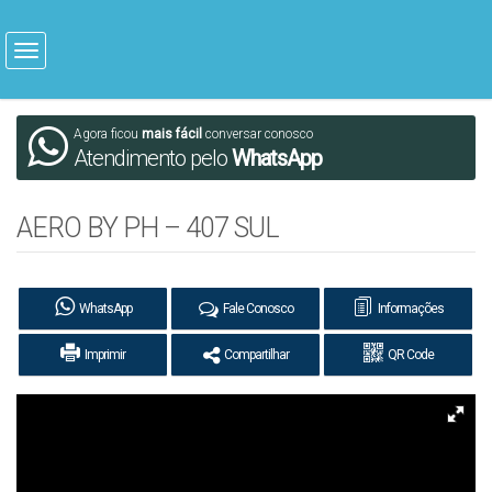
Agora ficou
mais fácil
conversar conosco
Atendimento pelo
WhatsApp
AERO BY PH – 407 SUL
WhatsApp
Fale Conosco
Informações
Imprimir
Compartilhar
QR Code