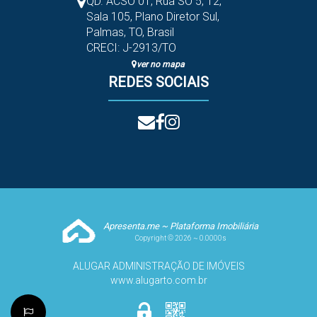
QD. ACSO 01, Rua SO 5
,
12
,
Sala 105
,
Plano Diretor Sul
,
Palmas
,
TO
,
Brasil
CRECI: J-2913/TO
ver no mapa
REDES SOCIAIS
Apresenta.me ~ Plataforma Imobiliária
Copyright © 2026 ~ 0.0000s
ALUGAR ADMINISTRAÇÃO DE IMÓVEIS
www.alugarto.com.br