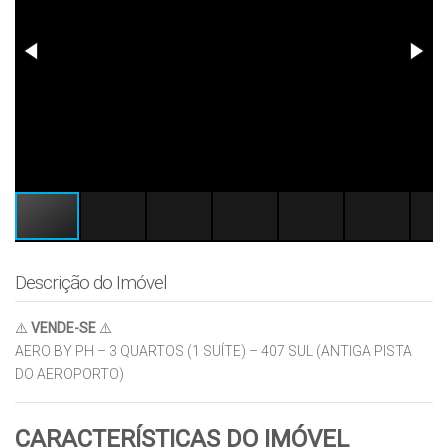
Descrição do Imóvel
⚠️
VENDE-SE
⚠️
AERO BY PH – 3 QUARTOS (1 SUÍTE) – 407 SUL (ANTIGA PISTA
DO AEROPORTO)
CARACTERÍSTICAS DO IMÓVEL