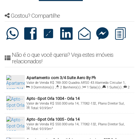
Gostou? Compartilhe
Não é o que você queria? Veja estes imóveis
relacionados!
Apartamento com 3/4 Suite Aero By Ph
Valor de Venda
R$
769.000
Quadra ARSO 43 Alameda Circular 1,
3
Dormitório(s)
,
2
Banheiro(s)
,
1
Sala(s)
,
1
Suíte(s)
,
2
77015-692, Plano Diretor Sul, Palmas, Tocantins, Brasil
Vaga(s)
Apto -Spot Orla 1004 - Orla 14
Valor de Venda
R$
550.000
orla 14, 77062-132, Plano Diretor Sul,
Total:
93
.95
m²
Palmas, Tocantins, Brasil
Apto -Spot Orla 1005 - Orla 14
Valor de Venda
R$
550.000
orla 14, 77062-132, Plano Diretor Sul,
Total:
93
.95
m²
Palmas, Tocantins, Brasil