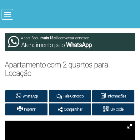
Agora ficou
mais fácil
conversar conosco
Atendimento pelo
WhatsApp
Apartamento com 2 quartos para
Locação
WhatsApp
Fale Conosco
Informações
Imprimir
Compartilhar
QR Code