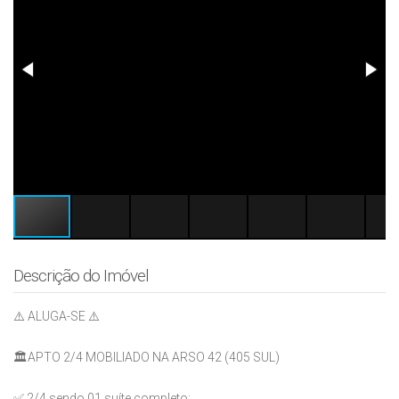
Descrição do Imóvel
⚠️ ALUGA-SE ⚠️
🏛️APTO 2/4 MOBILIADO NA ARSO 42 (405 SUL)
✅ 2/4 sendo 01 suíte completo;