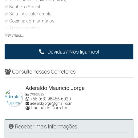
✅ Banheiro Social
✅ Sala TV e estar ampla;
✅ Cozinha com armários;
✅ Área de serviço;
✅ Condomínio com e piscina e portaria remota 24h;
Ver mais...
✅ 01 Vaga de garagem coberta;
Dúvidas? Nós ligamos!
📏 58,00 m² de área privada.
💰 R$ 2.800,00 (incluso condomínio)
Consulte nossos Corretores
Alugar Imóveis
Aderaldo Mauricio Jorge
CRECI-TO J2913
CRECI
825
+55 (63) 98456-6020
aderaldojorge@gmail.com
Página do Corretor
Receber mais Informações