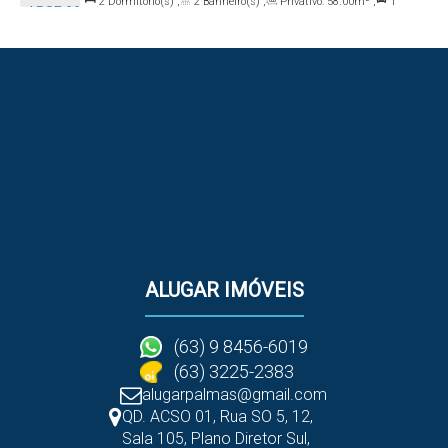
2
Dormitório(s)
,
2
Banheiro(s)
,
Privativo:
58
.00
m²
,
1
Res. Aquarela Apto 501, 77023-418, Plano Diretor Sul, Palmas,
Vaga(s)
Tocantins, Brasil
ALUGAR IMÓVEIS
(63) 9 8456-6019
(63) 3225-2383
alugarpalmas@gmail.com
QD. ACSO 01, Rua SO 5
,
12
,
Sala 105
,
Plano Diretor Sul
,