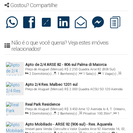
Gostou? Compartilhe
Não é o que você queria? Veja estes imóveis
relacionados!
Apto de 2/4 ARSE 82 - 806 sul Palma di Maiorca
Preço de Aluguel (Mensal)
R$
2.250
Quadra Arse 82 (806 Sul)
2
Dormitório(s)
,
1
Banheiro(s)
,
1
Sala(s)
,
1
Vaga(s)
,
Avenida Ns 4, 02, Res. Palma di Maiorca Apto 104-B, 77023-060,
Útil:
50
.00
m²
Plano Diretor Sul, Palmas, Tocantins, Brasil
Apto 2/4 Res. Malbec 1201 sul
Preço de Aluguel (Mensal)
R$
2.000
Quadra ACSU SO 120 Avenida
NS 1, APTO 605-B, 77019-404, Plano Diretor Sul, Palmas, Tocantins,
Brasil
Real Park Residence
Preço de Aluguel (Mensal)
R$
3.450
Arne 12 Avenida lo 4, T. Orleans,
3
Dormitório(s)
,
2
Banheiro(s)
,
Privativo:
100
.35
m²
,
1
APTO 1003, 77006-050, Plano Diretor Norte, Palmas, Tocantins,
Sala(s)
,
1
Suíte(s)
,
Total:
0
.01
m²
,
1
Vaga(s)
,
Útil:
Brasil
Apto Mobiliado - ARSE 92 (906 sul) - Res. Aquarela
100
.00
m²
Imóvel para Venda
Consulte o Valor
Quadra Arse 92 Alameda 16, 02,