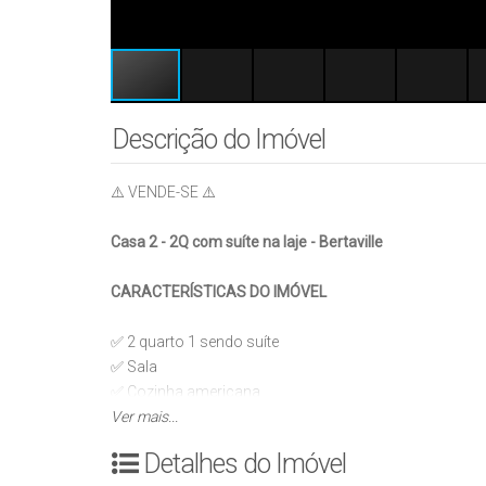
Descrição do Imóvel
⚠️ VENDE-SE ⚠️
Casa 2 - 2Q com suíte na laje - Bertaville
CARACTERÍSTICAS DO IMÓVEL
✅ 2 quarto 1 sendo suíte
✅ Sala
✅ Cozinha americana
✅ 1 banheiro social
Ver mais...
✅ Garagem para 2 carros
Detalhes do Imóvel
✅ Entradas individuais