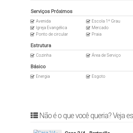
✅ Imóvel na laje
Serviços Próximos
DIFERENCIAIS
Avenida
Escola 1º Grau
Igreja Evangélica
Mercado
✅ Churrasqueira
Ponto de circular
Praia
✅ Concertina (brinde)
Estrutura
TAMANHOS
Cozinha
Área de Serviço
✅ Área do terreno: 137,5m² (cada lote)
Básico
✅ Área construída: 72m²
Energia
Esgoto
LOCALIZAÇÃO
✔️ Bertaville
INFORMAÇÕES IMPORTANTES
Não é o que você queria? Veja es
📌 Casa geminada
📌 Documentação pronta para financiamento na entre