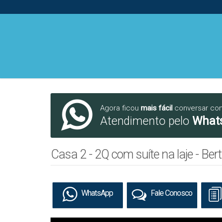
Agora ficou
mais fácil
conversar co
Atendimento pelo
What
Casa 2 - 2Q com suíte na laje - Berta
WhatsApp
Fale Conosco