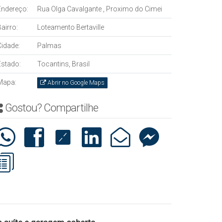
Endereço:
Rua Olga Cavalgante
,
Proximo do Cimei
airro:
Loteamento Bertaville
Cidade:
Palmas
Estado:
Tocantins, Brasil
Mapa:
Abrir no Google Maps
Gostou? Compartilhe