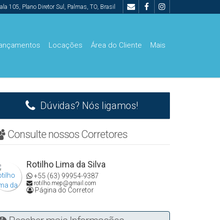
ala 105
,
Plano Diretor Sul
,
Palmas
,
TO
,
Brasil
ançamentos
Locações
Área do Cliente
Mais
00.000
De R$500.000 Até R$1.000.000
Dúvidas? Nós ligamos!
Consulte nossos Corretores
Rotilho Lima da Silva
+55 (63) 99954-9387
rotilho.mep@gmail.com
Página do Corretor