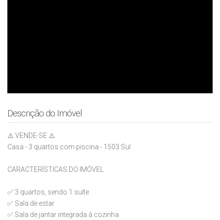
Descrição do Imóvel
⚠️ VENDE-SE ⚠️
Casa - 3 quartos com piscina - 1503 Sul
CARACTERÍSTICAS DO IMÓVEL
✅ 3 quartos, sendo 1 suíte
✅ Sala de estar
✅ Sala de jantar integrada à cozinha