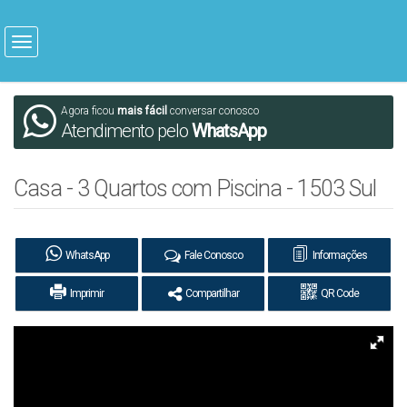
Agora ficou
mais fácil
conversar conosco
Atendimento pelo
WhatsApp
Casa - 3 Quartos com Piscina - 1503 Sul
WhatsApp
Fale Conosco
Informações
Imprimir
Compartilhar
QR Code