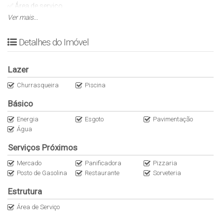
✅ Área de serviço
✅ Garagem coberta para 2 veículos
Ver mais...
DIFERENCIAIS E ÁREA DE LAZER
Detalhes do Imóvel
✅ Área gourmet com churrasqueira
Lazer
✅ Piscina
Churrasqueira
Piscina
TAMANHOS
Básico
✅ Área do terreno: 265 m²
Energia
Esgoto
Pavimentação
Água
✅ Área construída: 145 m²
Serviços Próximos
LOCALIZAÇÃO
Mercado
Panificadora
Pizzaria
Posto de Gasolina
Restaurante
Sorveteria
✔️ 1503 Sul, Alameda 28
Estrutura
VALOR
Área de Serviço