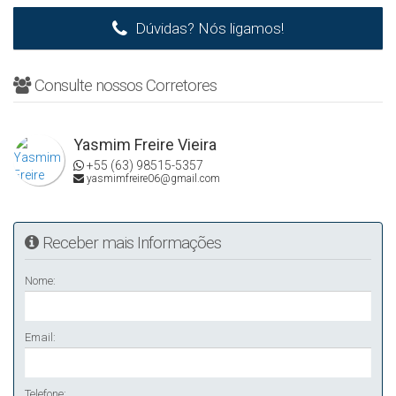
💰 R$ 680.000
Dúvidas? Nós ligamos!
☎ Para mais detalhes entrar em contato:
(63) 3225-2383 – Alugar Imóveis
Creci/TO J2913
Consulte nossos Corretores
Yasmim Freire Vieira
+55 (63) 98515-5357
yasmimfreire06@gmail.com
Receber mais Informações
Nome:
Email:
Telefone: