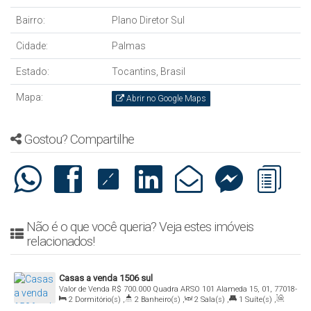
Bairro:
Plano Diretor Sul
Cidade:
Palmas
Estado:
Tocantins, Brasil
Mapa:
Abrir no Google Maps
Gostou? Compartilhe
Não é o que você queria? Veja estes imóveis
relacionados!
Casas a venda 1506 sul
Valor de Venda
R$
700.000
Quadra ARSO 101 Alameda 15, 01, 77018-
2
Dormitório(s)
,
2
Banheiro(s)
,
2
Sala(s)
,
1
Suíte(s)
,
422, Plano Diretor Sul, Palmas, Tocantins, Brasil