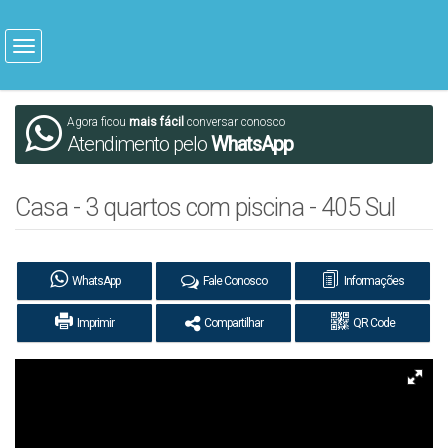
Agora ficou
mais fácil
conversar conosco
Atendimento pelo
WhatsApp
Casa - 3 quartos com piscina - 405 Sul
WhatsApp
Fale Conosco
Informações
Imprimir
Compartilhar
QR Code