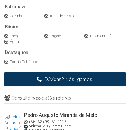
LOCALIZAÇÃO
Estrutura
✔️ 405 Sul – Palmas/TO
Cozinha
Área de Serviço
Básico
VALOR
Energia
Esgoto
Pavimentação
Água
💰 R$ 900.000,00
Destaques
CONTATO
Portão Eletrônico
☎ Para mais detalhes entrar em contato:
(63) 3225-2383 – Alugar Imóveis
Dúvidas? Nós ligamos!
Creci/TO J2913
Consulte nossos Corretores
Pedro Augusto Miranda de Melo
+55 (63) 99251-1126
pedromello10@hotmail.com