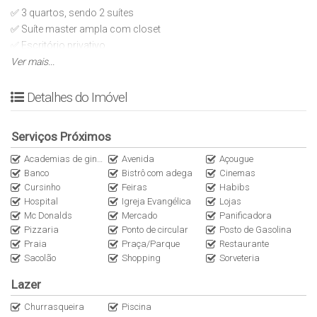
✅ 3 quartos, sendo 2 suítes
✅ Suíte master ampla com closet
✅ Escritório privativo
✅ Sala ampla
Ver mais...
✅ Cozinha individual
✅ Área de serviço espaçosa
Detalhes do Imóvel
✅ Despensa interna e despensa externa
✅ Banheiro externo de apoio à área de lazer
Serviços Próximos
DIFERENCIAIS E ÁREA DE LAZER
Academias de ginástica
Avenida
Açougue
Banco
Bistrô com adega
Cinemas
Cursinho
Feiras
Habibs
✅ Piscina de 8 m x 4 m
Hospital
Igreja Evangélica
Lojas
✅ Amplo quintal com paisagismo
Mc Donalds
Mercado
Panificadora
Pizzaria
Ponto de circular
Posto de Gasolina
TAMANHOS
Praia
Praça/Parque
Restaurante
Sacolão
Shopping
Sorveteria
✅ Área do terreno: 420 m²
Lazer
✅ Área construída: 228 m²
Churrasqueira
Piscina