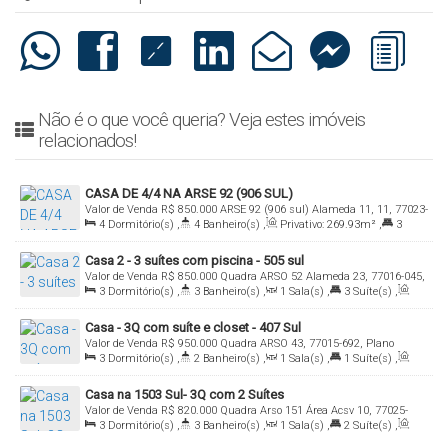
Não é o que você queria? Veja estes imóveis
relacionados!
CASA DE 4/4 NA ARSE 92 (906 SUL)
Valor de Venda
R$
850.000
ARSE 92 (906 sul) Alameda 11, 11, 77023-
4
Dormitório(s)
,
4
Banheiro(s)
,
Privativo:
269
.93
m²
,
3
420, Plano Diretor Sul, Palmas, Tocantins, Brasil
Suíte(s)
,
Total:
375
.00
m²
,
4
Vaga(s)
Casa 2 - 3 suítes com piscina - 505 sul
Valor de Venda
R$
850.000
Quadra ARSO 52 Alameda 23, 77016-045,
3
Dormitório(s)
,
3
Banheiro(s)
,
1
Sala(s)
,
3
Suíte(s)
,
Plano Diretor Sul, Palmas, Tocantins, Brasil
Total:
180
.00
m²
,
2
Vaga(s)
Casa - 3Q com suíte e closet - 407 Sul
Valor de Venda
R$
950.000
Quadra ARSO 43, 77015-692, Plano
3
Dormitório(s)
,
2
Banheiro(s)
,
1
Sala(s)
,
1
Suíte(s)
,
Diretor Sul, Palmas, Tocantins, Brasil
Total:
224
.00
m²
,
2
Vaga(s)
Casa na 1503 Sul- 3Q com 2 Suítes
Valor de Venda
R$
820.000
Quadra Arso 151 Área Acsv 10, 77025-
3
Dormitório(s)
,
3
Banheiro(s)
,
1
Sala(s)
,
2
Suíte(s)
,
500, Plano Diretor Sul, Palmas, Tocantins, Brasil
Total:
322
.00
m²
,
2
Vaga(s)