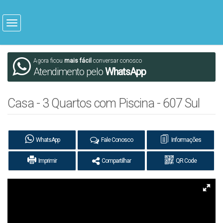
Agora ficou
mais fácil
conversar conosco
Atendimento pelo
WhatsApp
Casa - 3 Quartos com Piscina - 607 Sul
WhatsApp
Fale Conosco
Informações
Imprimir
Compartilhar
QR Code