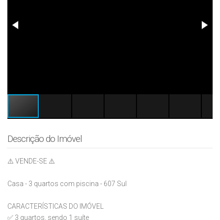
Descrição do Imóvel
⚠️ VENDE-SE ⚠️
Casa - 3 quartos com piscina - 607 Sul
CARACTERÍSTICAS DO IMÓVEL
✅ 3 quartos, sendo 1 suíte