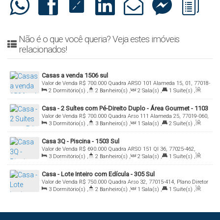
Não é o que você queria? Veja estes imóveis
relacionados!
Casas a venda 1506 sul
Valor de Venda
R$
700.000
Quadra ARSO 101 Alameda 15, 01, 77018-
2
Dormitório(s)
,
2
Banheiro(s)
,
2
Sala(s)
,
1
Suíte(s)
,
422, Plano Diretor Sul, Palmas, Tocantins, Brasil
Total:
337
.50
m²
Casa - 2 Suítes com Pé-Direito Duplo - Área Gourmet - 1103
Valor de Venda
R$
700.000
Quadra Arso 111 Alameda 25, 77019-060,
Sul
3
Dormitório(s)
,
3
Banheiro(s)
,
1
Sala(s)
,
2
Suíte(s)
,
Plano Diretor Sul, Palmas, Tocantins, Brasil
Total:
199
.23
m²
,
3
Vaga(s)
Casa 3Q - Piscina - 1503 Sul
Valor de Venda
R$
690.000
Quadra ARSO 151 QI 36, 77025-462,
3
Dormitório(s)
,
2
Banheiro(s)
,
2
Sala(s)
,
1
Suíte(s)
,
Plano Diretor Sul, Palmas, Tocantins, Brasil
Total:
270
.00
m²
,
2
Vaga(s)
Casa - Lote Inteiro com Edícula - 305 Sul
Valor de Venda
R$
750.000
Quadra Arso 32, 77015-414, Plano Diretor
3
Dormitório(s)
,
2
Banheiro(s)
,
1
Sala(s)
,
1
Suíte(s)
,
Sul, Palmas, Tocantins, Brasil
Total:
170
.00
~ 393
.00
m²
,
1
Vaga(s)