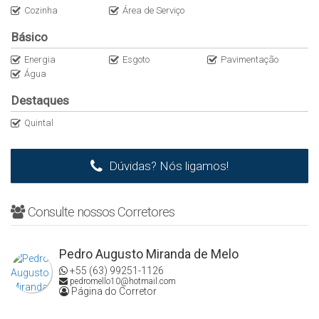
LOCALIZAÇÃO
Cozinha
Área de Serviço
✔️ Arso 63 (607 Sul)
Básico
CONTATO
Energia
Esgoto
Pavimentação
☎ Para mais detalhes entrar em contato:
Água
(63) 3225-2383 – Alugar Imóveis
Destaques
Creci/TO J2913
Quintal
Dúvidas? Nós ligamos!
Consulte nossos Corretores
Pedro Augusto Miranda de Melo
+55 (63) 99251-1126
pedromello10@hotmail.com
Página do Corretor