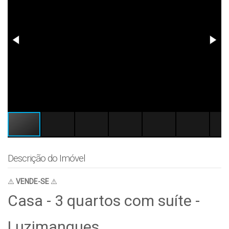
Descrição do Imóvel
⚠️
VENDE-SE
⚠️
Casa - 3 quartos com suíte -
Luzimangues