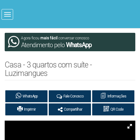
Agora ficou
mais fácil
conversar conosco
Atendimento pelo
WhatsApp
Casa - 3 quartos com suíte -
Luzimangues
WhatsApp
Fale Conosco
Informações
Imprimir
Compartilhar
QR Code