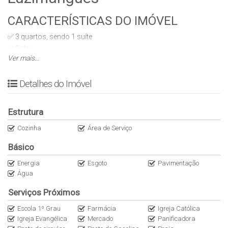
CARACTERÍSTICAS DO IMÓVEL
✅ 3 quartos, sendo 1 suíte
✅ Sala
Ver mais...
✅ Cozinha separada
✅ 2 banheiros
Detalhes do Imóvel
✅ Garagem coberta para 2 carros
✅ Área de serviço coberta
DIFERENCIAIS E ÁREA DE LAZER
Estrutura
✅ Toda na laje
Cozinha
Área de Serviço
✅ Estrutura preparada para construção de sobrado
Básico
✅ Amplo espaço no terreno
Energia
Esgoto
Pavimentação
TAMANHOS
Água
✅ Área do terreno: 250 m²
Serviços Próximos
✅ Medidas do terreno: 10 x 25 m
✅ Área construída: 83,25 m²
Escola 1º Grau
Farmácia
Igreja Católica
Igreja Evangélica
Mercado
Panificadora
LOCALIZAÇÃO