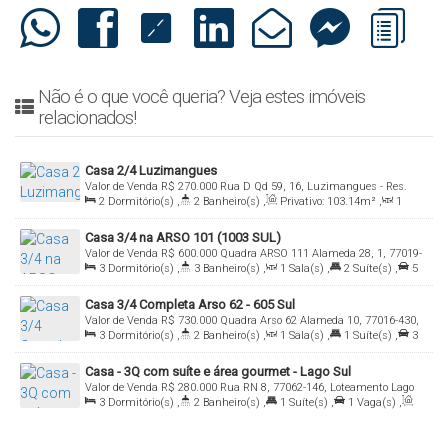
Não é o que você queria? Veja estes imóveis
relacionados!
Casa 2/4 Luzimangues
Valor de Venda
R$
270.000
Rua D Qd 59, 16, Luzimangues - Res.
2
Dormitório(s)
,
2
Banheiro(s)
,
Privativo:
103
.14
m²
,
1
Jardim Milão, 77500-000, Setor Central, Porto Nacional, Tocantins,
Sala(s)
,
1
Suíte(s)
,
2
Vaga(s)
,
Útil:
263
.45
m²
Brasil
Casa 3/4 na ARSO 101 (1003 SUL)
Valor de Venda
R$
600.000
Quadra ARSO 111 Alameda 28, 1, 77019-
3
Dormitório(s)
,
3
Banheiro(s)
,
1
Sala(s)
,
2
Suíte(s)
,
5
050, Plano Diretor Sul, Palmas, Tocantins, Brasil
Vaga(s)
,
Útil:
98
.00
m²
,
Terreno:
360
.00
m²
Casa 3/4 Completa Arso 62 - 605 Sul
Valor de Venda
R$
730.000
Quadra Arso 62 Alameda 10, 77016-430,
3
Dormitório(s)
,
2
Banheiro(s)
,
1
Sala(s)
,
1
Suíte(s)
,
3
Plano Diretor Sul, Palmas, Tocantins, Brasil
Vaga(s)
,
Útil:
110
.00
m²
,
Terreno:
156
.00
m²
Casa - 3Q com suíte e área gourmet - Lago Sul
Valor de Venda
R$
280.000
Rua RN 8, 77062-146, Loteamento Lago
3
Dormitório(s)
,
2
Banheiro(s)
,
1
Suíte(s)
,
1
Vaga(s)
,
Sul (Taquaralto), Palmas, Tocantins, Brasil
Útil:
108
.00
m²