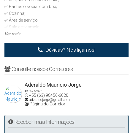
✅ Banheiro social com box;
✅ Cozinha;
✅ Área de serviço;
✅ Sala de tv ampla;
✅ Vaga de garagem para 02 carros;
Ver mais...
✅ Quintal;
Dúvidas? Nós ligamos!
130 de A/C
💰 R$ 3.500,00
Consulte nossos Corretores
☎Para mais detalhes entrar em contato:
Aderaldo Mauricio Jorge
(63) 3225-2383
CRECI
825
(63) 98456-6019
+55 (63) 98456-6020
aderaldojorge@gmail.com
Página do Corretor
Alugar Imóveis
Creci/TO J2913
Receber mais Informações