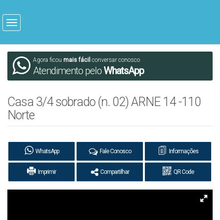
Agora ficou
mais fácil
conversar conosco
Atendimento pelo
WhatsApp
Casa 3/4 sobrado (n. 02) ARNE 14 -110
Norte
WhatsApp
Fale Conosco
Informações
Imprimir
Compartilhar
QR Code