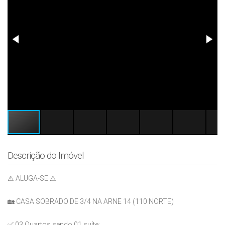
Descrição do Imóvel
⚠ ALUGA-SE ⚠
🏡 CASA SOBRADO DE 3/4 NA ARNE 14 (110 NORTE)
✅ 03 Quartos sendo 01 suíte;