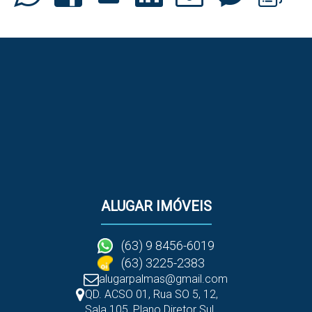
ALUGAR IMÓVEIS
(63) 9 8456-6019
(63) 3225-2383
alugarpalmas@gmail.com
QD. ACSO 01, Rua SO 5
,
12
,
Sala 105
,
Plano Diretor Sul
,