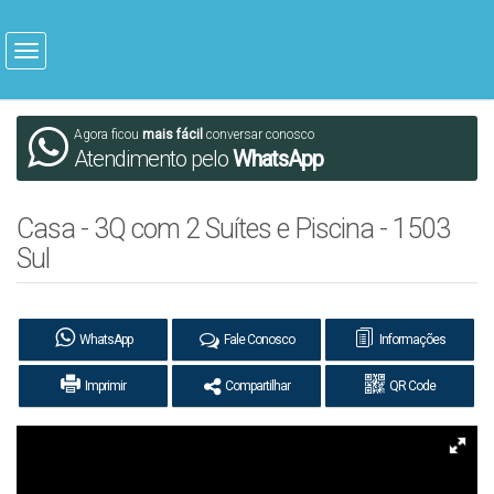
Agora ficou
mais fácil
conversar conosco
Atendimento pelo
WhatsApp
Casa - 3Q com 2 Suítes e Piscina - 1503
Sul
WhatsApp
Fale Conosco
Informações
Imprimir
Compartilhar
QR Code