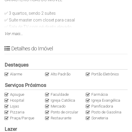
✅ 3 quartos, sendo 2 suítes
✅ Suíte master com closet para casal
✅ Sala de TV com pé-direito elevado
✅ Sala de jantar com pé-direito elevado e lustre
Ver mais...
✅ Cozinha integrada à área gourmet
✅ Área gourmet com churrasqueira
Detalhes do Imóvel
✅ Lavabo externo
✅ Garagem para 2 carros
Destaques
DIFERENCIAIS E ÁREA DE LAZER
Alarme
Alto Padrão
Portão Eletrônico
Serviços Próximos
✅ Piscina com hidromassagem e aquecimento
✅ Paisagismo com sistema de irrigação automática
Açougue
Faculdade
Farmácia
Hospital
Igreja Católica
Igreja Evangélica
✅ Esquadrias em alumínio
Lojas
Mercado
Panificadora
✅ Revestimentos classe A
Pizzaria
Ponto de circular
Posto de Gasolina
✅ Calçada em pedra portuguesa
Praça/Parque
Restaurante
Sorveteria
✅ Jardinagem completa
✅ Fachada moderna
Lazer