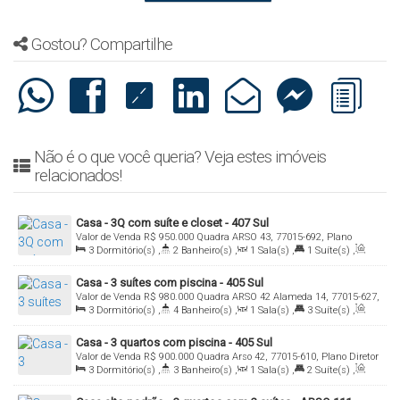
Gostou? Compartilhe
Não é o que você queria? Veja estes imóveis
relacionados!
Casa - 3Q com suíte e closet - 407 Sul
Valor de Venda
R$
950.000
Quadra ARSO 43, 77015-692, Plano
3
Dormitório(s)
,
2
Banheiro(s)
,
1
Sala(s)
,
1
Suíte(s)
,
Diretor Sul, Palmas, Tocantins, Brasil
Total:
224
.00
m²
,
2
Vaga(s)
Casa - 3 suítes com piscina - 405 Sul
Valor de Venda
R$
980.000
Quadra ARSO 42 Alameda 14, 77015-627,
3
Dormitório(s)
,
4
Banheiro(s)
,
1
Sala(s)
,
3
Suíte(s)
,
Plano Diretor Sul, Palmas, Tocantins, Brasil
Total:
225
.00
m²
,
2
Vaga(s)
Casa - 3 quartos com piscina - 405 Sul
Valor de Venda
R$
900.000
Quadra Arso 42, 77015-610, Plano Diretor
3
Dormitório(s)
,
3
Banheiro(s)
,
1
Sala(s)
,
2
Suíte(s)
,
Sul, Palmas, Tocantins, Brasil
Total:
420
.00
m²
,
2
Vaga(s)