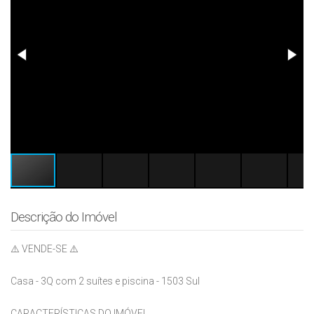
Descrição do Imóvel
⚠️ VENDE-SE ⚠️
Casa - 3Q com 2 suítes e piscina - 1503 Sul
CARACTERÍSTICAS DO IMÓVEL