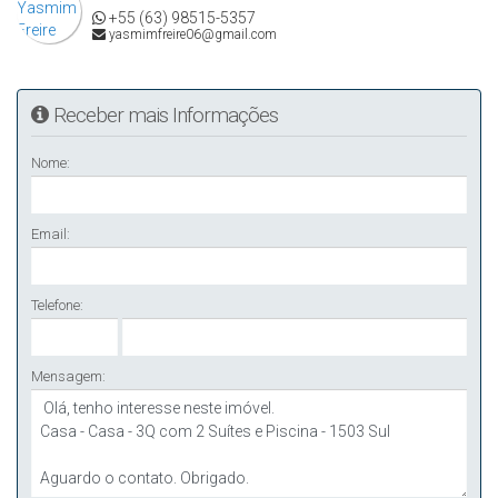
+55 (63) 98515-5357
💰 R$ 980.000,00
yasmimfreire06@gmail.com
☎ Para mais detalhes entrar em contato:
(63) 3225-2383 – Alugar Imóveis
Receber mais Informações
Creci/TO J2913
Nome:
Email:
Telefone:
Mensagem: