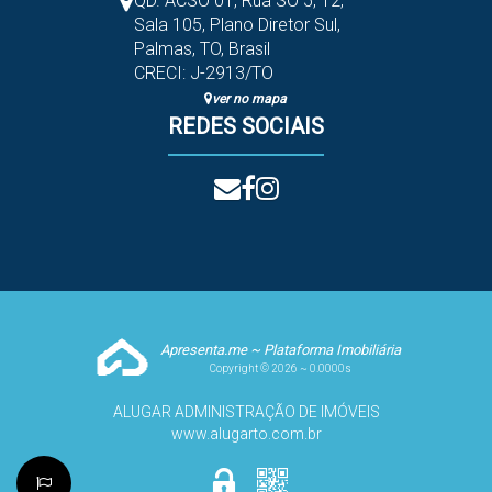
QD. ACSO 01, Rua SO 5
,
12
,
Sala 105
,
Plano Diretor Sul
,
Palmas
,
TO
,
Brasil
CRECI: J-2913/TO
ver no mapa
REDES SOCIAIS
Apresenta.me ~ Plataforma Imobiliária
Copyright © 2026 ~ 0.0000s
ALUGAR ADMINISTRAÇÃO DE IMÓVEIS
www.alugarto.com.br