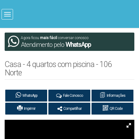
Agora ficou
mais fácil
conversar conosco
Atendimento pelo
WhatsApp
Casa - 4 quartos com piscina - 106
Norte
WhatsApp
Fale Conosco
Informações
Imprimir
Compartilhar
QR Code