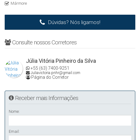
☎ Para mais detalhes entrar em contato:
Mármore
(63) 3225-2383 – Alugar Imóveis
Dúvidas? Nós ligamos!
Consulte nossos Corretores
Júlia Vitória Pinheiro da Silva
+55 (63) 7400-9251
Juliavictoria.pnhr@gmail.com
Página do Corretor
Receber mais Informações
Nome:
Email: