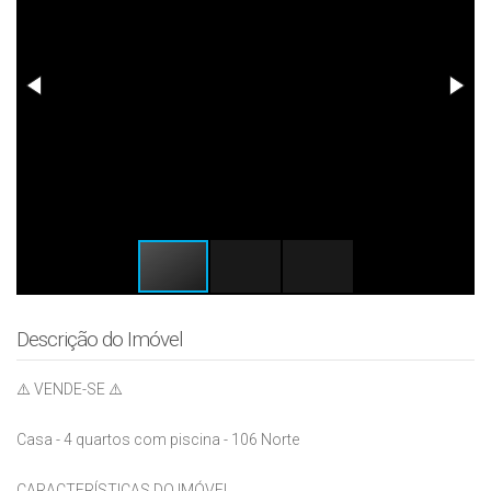
Descrição do Imóvel
⚠️ VENDE-SE ⚠️
Casa - 4 quartos com piscina - 106 Norte
CARACTERÍSTICAS DO IMÓVEL