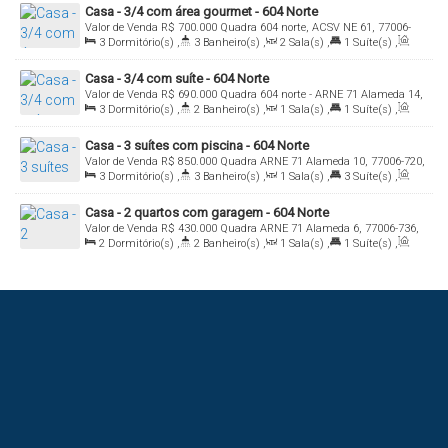
Casa - 3/4 com área gourmet - 604 Norte
Valor de Venda
R$
700.000
Quadra 604 norte, ACSV NE 61, 77006-
3
Dormitório(s)
,
3
Banheiro(s)
,
2
Sala(s)
,
1
Suíte(s)
,
578, Plano Diretor Norte, Palmas, Tocantins, Brasil
Total:
240
.00
m²
,
2
Vaga(s)
Casa - 3/4 com suíte - 604 Norte
Valor de Venda
R$
690.000
Quadra 604 norte - ARNE 71 Alameda 14,
3
Dormitório(s)
,
2
Banheiro(s)
,
1
Sala(s)
,
1
Suíte(s)
,
77006-733, Plano Diretor Norte, Palmas, Tocantins, Brasil
Total:
250
.00
m²
,
2
Vaga(s)
Casa - 3 suítes com piscina - 604 Norte
Valor de Venda
R$
850.000
Quadra ARNE 71 Alameda 10, 77006-720,
3
Dormitório(s)
,
3
Banheiro(s)
,
1
Sala(s)
,
3
Suíte(s)
,
Plano Diretor Norte, Palmas, Tocantins, Brasil
Total:
240
.00
m²
,
2
Vaga(s)
Casa - 2 quartos com garagem - 604 Norte
Valor de Venda
R$
430.000
Quadra ARNE 71 Alameda 6, 77006-736,
2
Dormitório(s)
,
2
Banheiro(s)
,
1
Sala(s)
,
1
Suíte(s)
,
Plano Diretor Norte, Palmas, Tocantins, Brasil
Total:
120
.00
m²
,
2
Vaga(s)