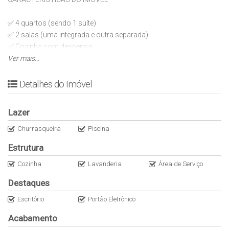
✅ 4 quartos (sendo 1 suíte)
✅ 2 salas (uma integrada e outra separada)
✅ Cozinha com despensa
✅ Pé-direito alto
Ver mais...
DIFERENCIAIS E ÁREA DE LAZER
Detalhes do Imóvel
✅ Área gourmet
Lazer
✅ Piscina
✅ Construção na laje em tijolinhos
Churrasqueira
Piscina
✅ Muro de pedras
Estrutura
TAMANHOS
✅ Área do terreno: 720m²
Cozinha
Lavanderia
Área de Serviço
Destaques
LOCALIZAÇÃO
✔️ 106 Norte
Escritório
Portão Eletrônico
✔️ Em frente ao Ibis Hotel
Acabamento