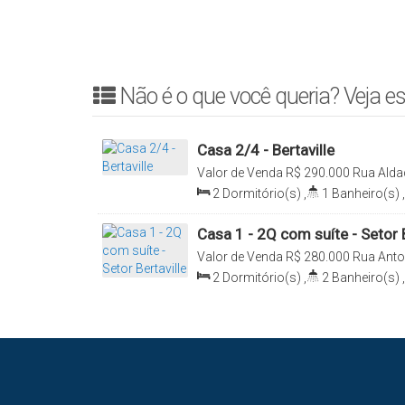
☎ Para mais detalhes entrar em contato:
(63) 3225-2383 – Alugar Imóveis
Creci/TO J2913
Não é o que você queria? Veja es
Casa 2/4 - Bertaville
Valor de Venda
R$
290.000
Rua Alda
Loteamento Bertaville, Palmas, Tocan
2
Dormitório(s)
,
1
Banheiro(s)
,
Sala(s)
,
1
Vaga(s)
Casa 1 - 2Q com suíte - Setor B
Valor de Venda
R$
280.000
Rua Anto
Loteamento Bertaville, Palmas, Tocan
2
Dormitório(s)
,
2
Banheiro(s)
,
Total:
74
.50
m²
,
1
Vaga(s)