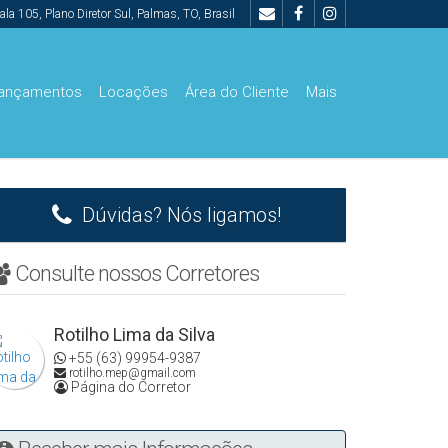
ala 105
,
Plano Diretor Sul
,
Palmas
,
TO
,
Brasil
ançamentos
Locações
Área do Cliente
Mais
00.000
De R$500.000 Até R$1.000.000
Dúvidas? Nós ligamos!
Consulte nossos Corretores
Rotilho Lima da Silva
+55 (63) 99954-9387
rotilho.mep@gmail.com
Página do Corretor