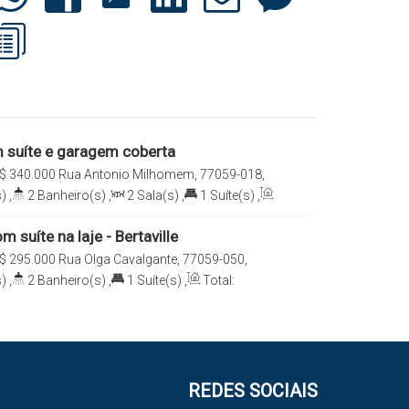
 suíte e garagem coberta
$
340.000
Rua Antonio Milhomem, 77059-018,
ille, Palmas, Tocantins, Brasil
)
,
2
Banheiro(s)
,
2
Sala(s)
,
1
Suíte(s)
,
1
Vaga(s)
 suíte na laje - Bertaville
$
295.000
Rua Olga Cavalgante, 77059-050,
ille, Palmas, Tocantins, Brasil
)
,
2
Banheiro(s)
,
1
Suíte(s)
,
Total:
REDES SOCIAIS