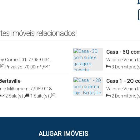
tes imóveis relacionados!
Casa - 3Q com
cy Gomes, 01, 77059-034,
Valor de Venda
R
tins, Brasil
Loteamento Bertav
Privativo:
70
.00
m²
,
1
3
Dormitório(s
Total:
91
.50
m²
,
ertaville
Casa 1 - 2Q com
nio Milhomem, 77059-018,
Valor de Venda
R
tins, Brasil
Loteamento Bertav
2
Sala(s)
,
1
Suíte(s)
,
2
Dormitório(s
137
.50
m²
ALUGAR IMÓVEIS