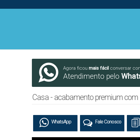
Agora ficou
mais fácil
conversar co
Atendimento pelo
What
Casa - acabamento premium com suí
WhatsApp
Fale Conosco