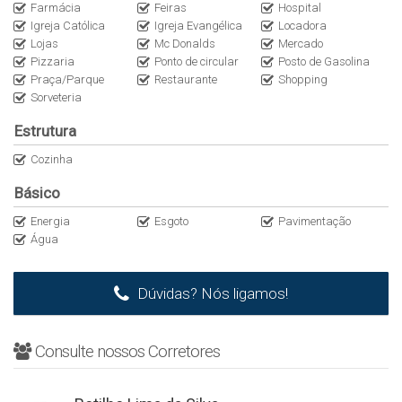
Farmácia
Feiras
Hospital
Igreja Católica
Igreja Evangélica
Locadora
Lojas
Mc Donalds
Mercado
Pizzaria
Ponto de circular
Posto de Gasolina
Praça/Parque
Restaurante
Shopping
Sorveteria
Estrutura
Cozinha
Básico
Energia
Esgoto
Pavimentação
Água
Dúvidas? Nós ligamos!
Consulte nossos Corretores