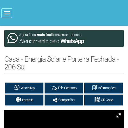
Agora ficou
mais fácil
conversar conosco
Atendimento pelo
WhatsApp
Casa - Energia Solar e Porteira Fechada -
206 Sul
WhatsApp
Fale Conosco
Informações
Imprimir
Compartilhar
QR Code