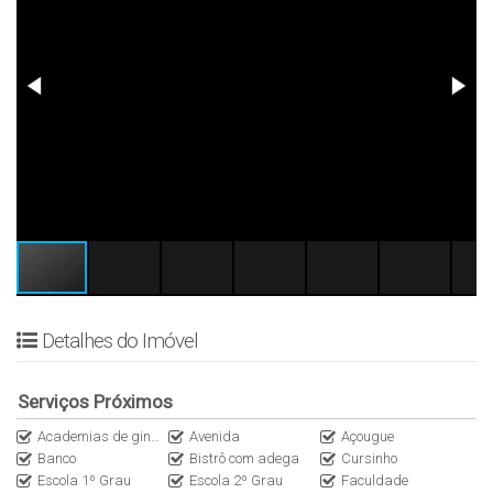
Detalhes do Imóvel
Serviços Próximos
Academias de ginástica
Avenida
Açougue
Banco
Bistrô com adega
Cursinho
Escola 1º Grau
Escola 2º Grau
Faculdade