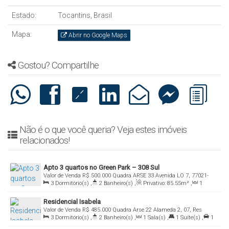
Estado:
Tocantins, Brasil
Mapa:
Abrir no Google Maps
Gostou? Compartilhe
Não é o que você queria? Veja estes imóveis
relacionados!
Apto 3 quartos no Green Park – 308 Sul
Valor de Venda
R$
500.000
Quadra ARSE 33 Avenida LO 7, 77021-
3
Dormitório(s)
,
2
Banheiro(s)
,
Privativo:
85
.55
m²
,
1
054, Plano Diretor Sul, Palmas, Tocantins, Brasil
Sala(s)
,
1
Suíte(s)
,
Total:
138
.79
m²
,
1
Vaga(s)
Residencial Isabela
Valor de Venda
R$
485.000
Quadra Arse 22 Alameda 2, 07, Res
3
Dormitório(s)
,
2
Banheiro(s)
,
1
Sala(s)
,
1
Suíte(s)
,
1
Isabela, 77020-514, Plano Diretor Sul, Palmas, Tocantins, Brasil
Vaga(s)
,
Útil:
76
.00
m²