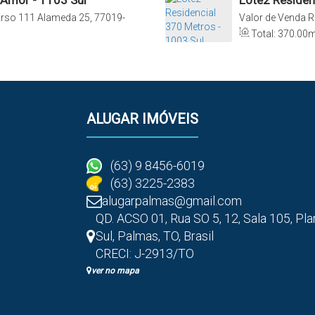
 Amor - 1103 Sul
Lote2 Residen
rso 111 Alameda 25, 77019-
Valor de Venda
R
tins, Brasil
444, Plano Direto
Total:
370
.00
m
ALUGAR IMÓVEIS
(63) 9 8456-6019
(63) 3225-2383
alugarpalmas@gmail.com
QD. ACSO 01, Rua SO 5
,
12
,
Sala 105
,
Pla
Sul
,
Palmas
,
TO
,
Brasil
CRECI: J-2913/TO
ver no mapa