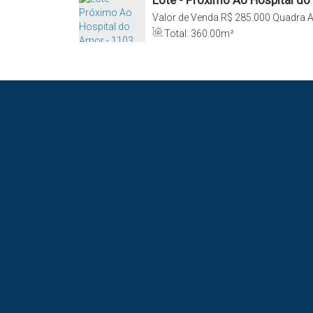
Lote - Próximo Ao Hospital do
Valor de Venda
R$
285.000
Quadra A
060, Plano Diretor Sul, Palmas, Tocan
Total:
360
.00
m²