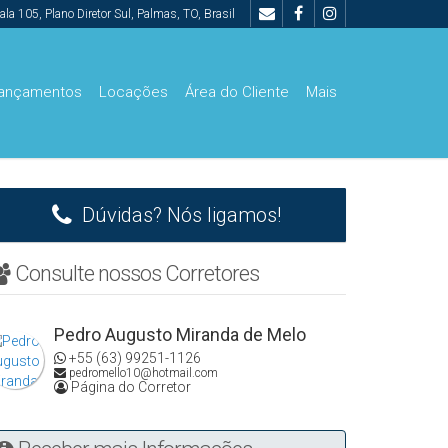
ala 105
,
Plano Diretor Sul
,
Palmas
,
TO
,
Brasil
ançamentos
Locações
Área do Cliente
Mais
00.000
De R$500.000 Até R$1.000.000
Dúvidas? Nós ligamos!
Consulte nossos Corretores
Pedro Augusto Miranda de Melo
+55 (63) 99251-1126
pedromello10@hotmail.com
Página do Corretor