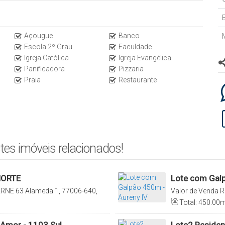
Açougue
Banco
Escola 2º Grau
Faculdade
Igreja Católica
Igreja Evangélica
Panificadora
Pizzaria
Praia
Restaurante
tes imóveis relacionados!
NORTE
Lote com Galp
RNE 63 Alameda 1, 77006-640,
Valor de Venda
R
ns, Brasil
(Taquaralto), Pal
Total:
450
.00
m