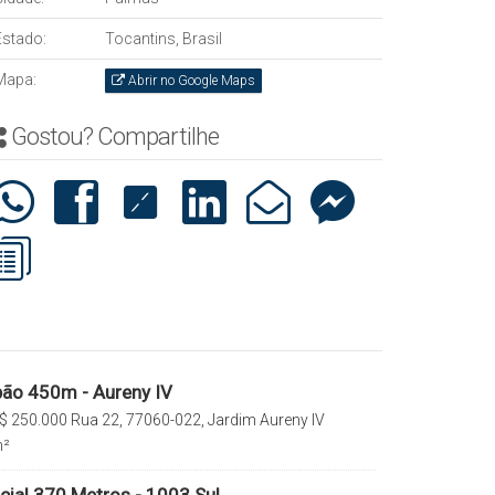
Estado:
Tocantins, Brasil
Mapa:
Abrir no Google Maps
Gostou? Compartilhe
ão 450m - Aureny IV
$
250.000
Rua 22, 77060-022, Jardim Aureny IV
mas, Tocantins, Brasil
²