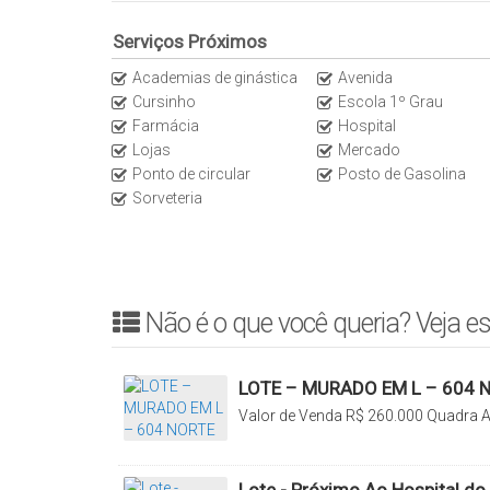
LOCALIZAÇÃO
Serviços Próximos
✔️ 1003 sul
Academias de ginástica
Avenida
Cursinho
Escola 1º Grau
Farmácia
Hospital
☎ Para mais detalhes entrar em contato:
Lojas
Mercado
(63) 3225-2383 – Alugar Imóveis
Ponto de circular
Posto de Gasolina
Creci/TO J2913
Sorveteria
Não é o que você queria? Veja es
LOTE – MURADO EM L – 604 
Valor de Venda
R$
260.000
Quadra A
Plano Diretor Norte, Palmas, Tocanti