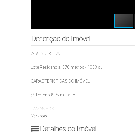
Descrição do Imóvel
⚠️ VENDE-SE ⚠️
Lote Residencial 370 metros - 1003 sul
CARACTERÍSTICAS DO IMÓVEL
✅ Terreno 80% murado
TAMANHOS
Ver mais...
✅ 370m2
Detalhes do Imóvel