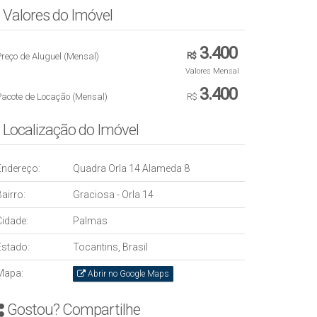
Valores do Imóvel
3.400
reço de Aluguel (Mensal)
R$
Valores Mensal
3.400
Pacote de Locação (Mensal)
R$
Localização do Imóvel
Endereço:
Quadra Orla 14 Alameda 8
airro:
Graciosa - Orla 14
Cidade:
Palmas
Estado:
Tocantins, Brasil
Mapa:
Abrir no Google Maps
Gostou? Compartilhe