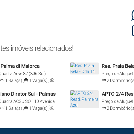
tes imóveis relacionados!
 Palma di Maiorca
Res. Praia Bela
Quadra Arse 82 (806 Sul)
Preço de Aluguel
orca Apto 104-B, 77023-060,
Praia Bella 103, 
1
Sala(s)
,
1
Vaga(s)
,
2
Dormitório(s
 Brasil
Brasil
Vaga(s)
ano Diretor Sul - Palmas
APTO 2/4 Resd
Quadra ACSU SO 110 Avenida
Preço de Aluguel
 77018-394, Plano Diretor Sul,
Aroeiras, 01, APT
1
Sala(s)
,
1
Vaga(s)
,
2
Dormitório(s
Tocantins, Brasil
Sala(s)
,
1
Suít
55
.00
m²