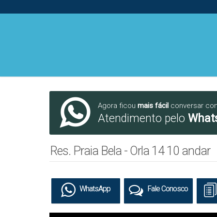
Agora ficou
mais fácil
conversar co
Atendimento pelo
What
Res. Praia Bela - Orla 14 10 andar
WhatsApp
Fale Conosco