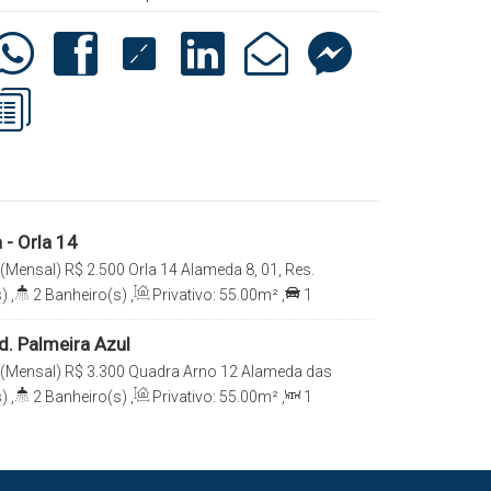
 - Orla 14
 (Mensal)
R$
2.500
Orla 14 Alameda 8, 01, Res.
77026-085, Graciosa - Orla 14, Palmas, Tocantins,
)
,
2
Banheiro(s)
,
Privativo:
55
.00
m²
,
1
. Palmeira Azul
 (Mensal)
R$
3.300
Quadra Arno 12 Alameda das
O, 808, B, 77001-048, Plano Diretor Norte, Palmas,
)
,
2
Banheiro(s)
,
Privativo:
55
.00
m²
,
1
e(s)
,
Total:
55
.00
m²
,
1
Vaga(s)
,
Útil: