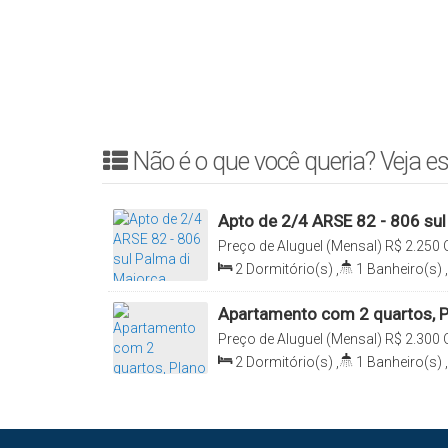
Não é o que você queria? Veja es
Apto de 2/4 ARSE 82 - 806 sul
Preço de Aluguel (Mensal)
R$
2.250
Avenida Ns 4, 02, Res. Palma di Mai
2
Dormitório(s)
,
1
Banheiro(s)
,
Plano Diretor Sul, Palmas, Tocantins,
Útil:
50
.00
m²
Apartamento com 2 quartos, Pl
Preço de Aluguel (Mensal)
R$
2.300
NS 1, conjunto 02, Av NS 01 204 Bl 5,
2
Dormitório(s)
,
1
Banheiro(s)
,
Palmas, Tocantins, Brasil
Útil:
51
.65
m²