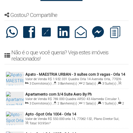
Gostou? Compartilhe
Não é o que você queria? Veja estes imóveis
relacionados!
Apato - MAESTRIA URBAN - 3 suítes com 3 vagas - Orla 14
Valor de Venda
R$
1.932.031
Quadra Orla 14 Avenida Orla, 77026-
3
Dormitório(s)
,
3
Banheiro(s)
,
2
Sala(s)
,
3
Suíte(s)
,
005, Graciosa - Orla 14, Palmas, Tocantins, Brasil
Total:
129
.22
m²
,
3
Vaga(s)
Apartamento com 3/4 Suite Aero By Ph
Valor de Venda
R$
769.000
Quadra ARSO 43 Alameda Circular 1,
3
Dormitório(s)
,
2
Banheiro(s)
,
1
Sala(s)
,
1
Suíte(s)
,
2
77015-692, Plano Diretor Sul, Palmas, Tocantins, Brasil
Vaga(s)
Apto -Spot Orla 1004 - Orla 14
Valor de Venda
R$
550.000
orla 14, 77062-132, Plano Diretor Sul,
Total:
93
.95
m²
Palmas, Tocantins, Brasil