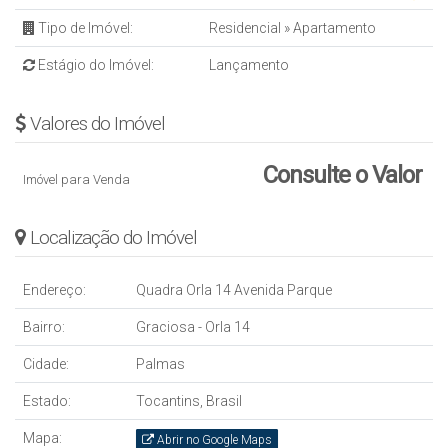
✔️ Orla 14
Tipo de Imóvel:
Residencial
»
Apartamento
✔️ Praia da Graciosa
✔️ Palmas – TO
Estágio do Imóvel:
Lançamento
CONTATO
Valores do Imóvel
☎ Para mais detalhes entrar em contato:
Consulte o Valor
Imóvel para Venda
(63) 3225-2383 –
Alugar Imóveis
Creci/TO J291
Localização do Imóvel
Endereço:
Quadra Orla 14 Avenida Parque
Bairro:
Graciosa - Orla 14
Cidade:
Palmas
Estado:
Tocantins, Brasil
Mapa:
Abrir no Google Maps