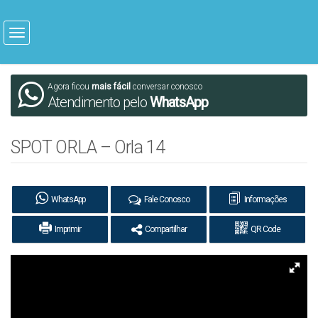
Agora ficou
mais fácil
conversar conosco
Atendimento pelo
WhatsApp
SPOT ORLA – Orla 14
WhatsApp
Fale Conosco
Informações
Imprimir
Compartilhar
QR Code