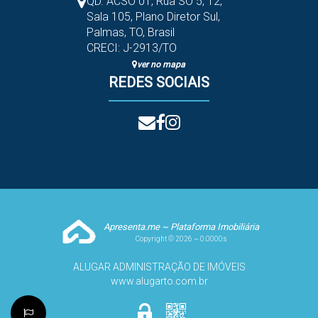
QD. ACSO 01, Rua SO 5
,
12
,
Sala 105
,
Plano Diretor Sul
,
Palmas
,
TO
,
Brasil
CRECI: J-2913/TO
ver no mapa
REDES SOCIAIS
Apresenta.me ~ Plataforma Imobiliária
Copyright © 2026 ~ 0.0000s
ALUGAR ADMINISTRAÇÃO DE IMÓVEIS
www.alugarto.com.br