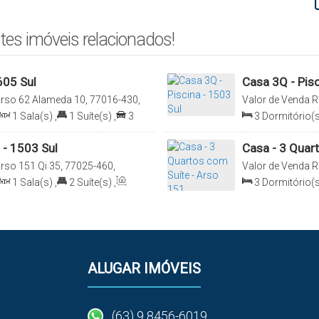
tes imóveis relacionados!
605 Sul
Casa 3Q - Pisc
rso 62 Alameda 10, 77016-430,
Valor de Venda
R
 Brasil
Plano Diretor Sul
1
Sala(s)
,
1
Suíte(s)
,
3
3
Dormitório(s
:
156
.00
m²
Total:
270
.00
m²
,
 - 1503 Sul
Casa - 3 Quar
rso 151 Qi 35, 77025-460,
Valor de Venda
R
 Brasil
Diretor Sul, Palm
1
Sala(s)
,
2
Suíte(s)
,
3
Dormitório(s
163
.90
m²
,
Ter
ALUGAR IMÓVEIS
(63) 9 8456-6019