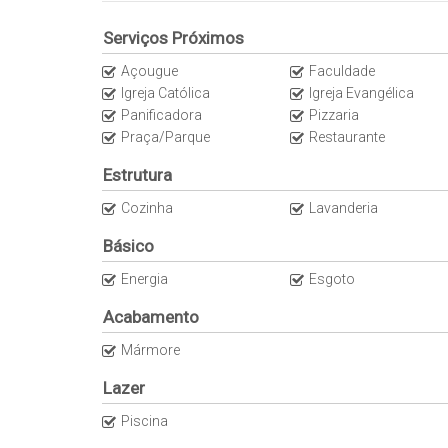
✅ Toda na laje
✅ Forro rebaixado em gesso
Serviços Próximos
Açougue
Faculdade
DIFERENCIAIS E ÁREA DE LAZER
Igreja Católica
Igreja Evangélica
Panificadora
Pizzaria
✅ Casa de esquina
Praça/Parque
Restaurante
✅ Piscina
Estrutura
TAMANHOS
Cozinha
Lavanderia
✅ Área construída: 125 m²
Básico
✅ Área averbada: 116 m²
Energia
Esgoto
LOCALIZAÇÃO
Acabamento
✔️ 1503 Sul
Mármore
VALOR
Lazer
💰 R$ 690.000,00
Piscina
☎ Para mais detalhes entrar em contato: