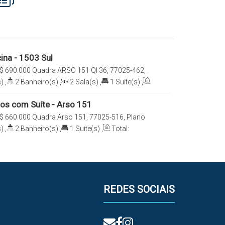
ina - 1503 Sul
$
690.000
Quadra ARSO 151 QI 36, 77025-462,
, Palmas, Tocantins, Brasil
)
,
2
Banheiro(s)
,
2
Sala(s)
,
1
Suíte(s)
,
2
Vaga(s)
tos com Suíte - Arso 151
$
660.000
Quadra Arso 151, 77025-516, Plano
as, Tocantins, Brasil
)
,
2
Banheiro(s)
,
1
Suíte(s)
,
Total:
reno:
250
.00
m²
REDES SOCIAIS