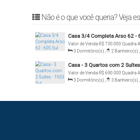
(63) 3225-2383 – Alugar Imóveis
Creci/TO J2913
Não é o que você queria? Veja es
Casa 3/4 Completa Arso 62 - 
Valor de Venda
R$
730.000
Quadra A
Plano Diretor Sul, Palmas, Tocantins,
3
Dormitório(s)
,
2
Banheiro(s)
,
Vaga(s)
,
Útil:
110
.00
m²
,
Terreno
Casa - 3 Quartos com 2 Suítes
Valor de Venda
R$
690.000
Quadra A
Plano Diretor Sul, Palmas, Tocantins,
3
Dormitório(s)
,
3
Banheiro(s)
,
Total:
250
.00
m²
,
2
Vaga(s)